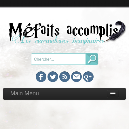
Main Menu
Chroniques
Toutes
Par genre