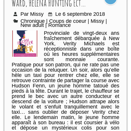
Ward, Helena Hunting Ect…
Par Missy
Le 6 septembre 2018
Chronique
|
Coups de coeur
|
Missy
|
New adult
|
Romance
Provinciale de vingt-deux ans
fraîchement débarquée à New
York, Verity Michaels est
réceptionniste dans une boîte
où les heures supplémentaires
sont monnaie courante.
Pratique pour son patron, qui ne rate pas une
occasion de la reluquer. Un soir, alors qu’elle
hèle un taxi pour rentrer chez elle, elle se
retrouve contrainte de partager la course avec
Hudson Fenn, un jeune homme tatoué des
pieds à la tête. Durant le trajet, le chauffeur se
prend le bec avec un autre conducteur et
descend de la voiture ; Hudson attrape alors
le volant et s’enfuit tranquillement avec le
taxi… sans oublier de déposer Verity chez
elle. Le lendemain matin, le jeune homme
apparaît à son bureau : il est coursier à vélo
et dépose un mystérieux colis pour son