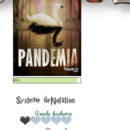
Bilan lecture
Challenge
Concours du mois
Top 10 tuesday
Biblio
PAL (Pile à lire)
Wish-list
Coups de coeur
Challenge
95%
Partenariats
Contact