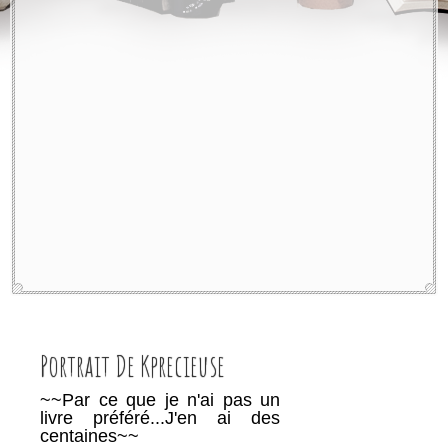
Bilan lecture
Challenge
Concours du mois
Top 10 tuesday
Biblio
PAL (Pile à lire)
Wish-list
Coups de coeur
Challenge
Partenariats
Contact
Portrait De Kprecieuse
~~Par ce que je n'ai pas un
livre préféré...J'en ai des
centaines~~