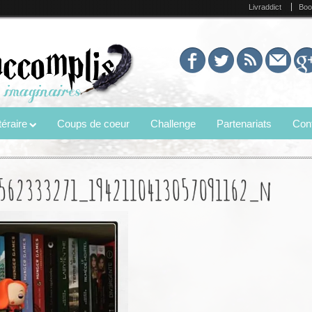
Livraddict
Boo
éraire
Coups de coeur
Challenge
Partenariats
Con
562333271_1942110413057091162_n