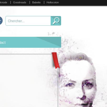
knode
Goodreads
Babelio
Hellocoton
tact