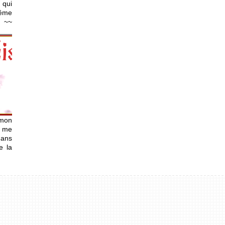
 qui
même
~~
____________________
mon
e me
dans
e la