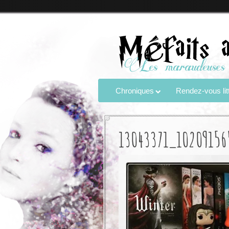
Chroniques
Rendez-vous litt
13043371_10209156