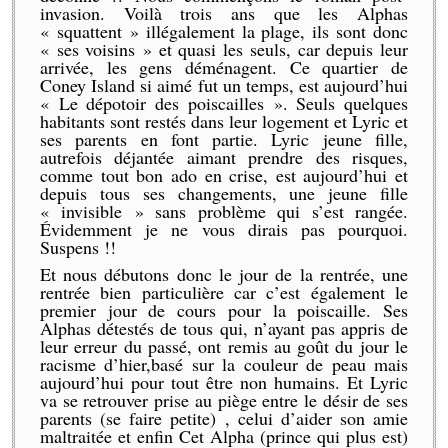
invasion. Voilà trois ans que les Alphas
« squattent » illégalement la plage, ils sont donc
« ses voisins » et quasi les seuls, car depuis leur
arrivée, les gens déménagent. Ce quartier de
Coney Island si aimé fut un temps, est aujourd’hui
« Le dépotoir des poiscailles ». Seuls quelques
habitants sont restés dans leur logement et Lyric et
ses parents en font partie. Lyric jeune fille,
autrefois déjantée aimant prendre des risques,
comme tout bon ado en crise, est aujourd’hui et
depuis tous ses changements, une jeune fille
« invisible » sans problème qui s’est rangée.
Évidemment je ne vous dirais pas pourquoi.
Suspens !!
Et nous débutons donc le jour de la rentrée, une
rentrée bien particulière car c’est également le
premier jour de cours pour la poiscaille. Ses
Alphas détestés de tous qui, n’ayant pas appris de
leur erreur du passé, ont remis au goût du jour le
racisme d’hier,basé sur la couleur de peau mais
aujourd’hui pour tout être non humains. Et Lyric
va se retrouver prise au piège entre le désir de ses
parents (se faire petite) , celui d’aider son amie
maltraitée et enfin Cet Alpha (prince qui plus est)