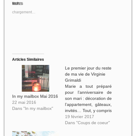
Twitter(ouvre
Facebook(ouvre
Google+
Pinterest(ouvre
WordPress:
dans
dans
(ouvre
dans
une
une
dans
une
nouvelle
nouvelle
une
nouvelle
chargement…
fenêtre)
fenêtre)
nouvelle
fenêtre)
fenêtre)
Articles Similaires
Le premier jour du reste
de ma vie de Virginie
Grimaldi
Marie a tout préparé
pour l’anniversaire de
In my mailbox Mai 2016
son mari : décoration de
22 mai 2016
l’appartement, gâteaux,
Dans "In my mailbox"
invités… Tout, y compris
une surprise : à
19 février 2017
quarante ans, elle a
Dans "Coups de coeur"
décidé de le quitter.
Marie a pris « un aller