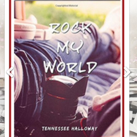
Bit-lit
Chick-lit
Dystopie
Fantastique
Fantasy
Manga
Science-fiction
Thriller
Young Adult
Chroniqueuse
Kprecieuse
Missy
Minikap
Rendez-vous littéraire
C’est lundi, que lisez-vous?