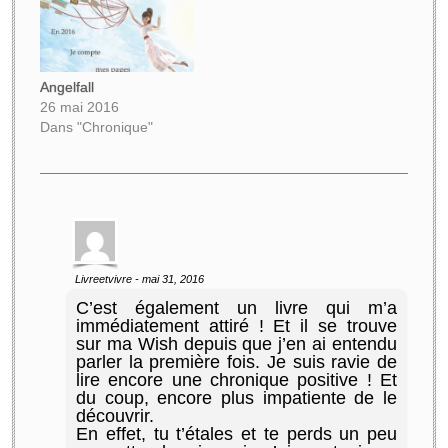
simple pour ailleurs ».
Pour elle, c’est
maintenant que tout
commence. Vivre, enfin.
Angelfall
Elle…
26 mai 2016
Dans "Chronique"
Livreetvivre
-
mai 31, 2016
C’est également un livre qui m’a
immédiatement attiré ! Et il se trouve
sur ma Wish depuis que j’en ai entendu
parler la première fois. Je suis ravie de
lire encore une chronique positive ! Et
du coup, encore plus impatiente de le
découvrir.
En effet, tu t’étales et te perds un peu