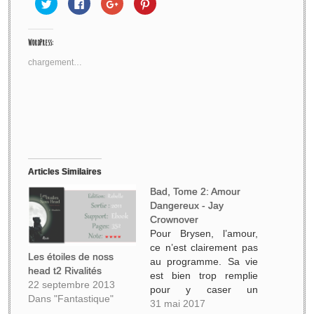
Cliquez
Cliquez
Cliquez
Cliquez
pour
pour
pour
pour
partager
partager
partager
partager
sur
sur
sur
sur
Twitter(ouvre
Facebook(ouvre
Google+
Pinterest(ouvre
WordPress:
dans
dans
(ouvre
dans
une
une
dans
une
nouvelle
nouvelle
une
nouvelle
chargement…
fenêtre)
fenêtre)
nouvelle
fenêtre)
fenêtre)
Articles Similaires
Bad, Tome 2: Amour
Dangereux - Jay
Crownover
Pour Brysen, l’amour,
ce n’est clairement pas
Les étoiles de noss
au programme. Sa vie
head t2 Rivalités
est bien trop remplie
22 septembre 2013
pour y caser un
Dans "Fantastique"
homme. Car, en plus de
31 mai 2017