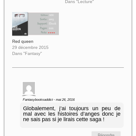
ses cours à la fac et de
Dans "Lecture"
son job de serveuse, il
faut aussi qu’elle
s’occupe de sa famille
qui part à la dérive
depuis que…
Red queen
29 décembre 2015
Dans "Fantasy"
Fantasybooksaddict
-
mai 26, 2016
Globalement, j’ai toujours un peu de
mal avec les histoires d’anges donc je
ne sais pas si je lirais cette saga !
Répondre