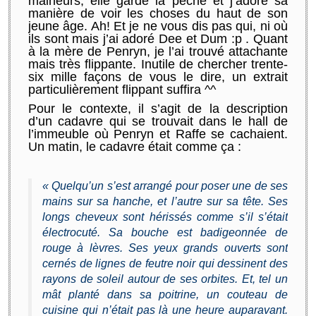
malheurs, elle garde la pêche et j’adore sa
manière de voir les choses du haut de son
jeune âge. Ah
!
Et je ne vous dis pas qui, ni où
ils sont mais j’ai adoré
Dee
et
Dum
:p
.
Quant
à la mère de
Penryn,
je l’ai trouvé
attachante
mais très
flippante.
Inutile de chercher trente-
six
mille façons
de vous le dire, un extrait
particulièrement flippant suffira ^^
Pour le contexte, il s’agit de la description
d’un cadavre qui se trouvait dans le hall de
l’immeuble où
Penryn
et
Raffe
se cachaient.
Un matin, le cadavre était comme ça :
« Quelqu’un s’est arrangé pour poser une de ses
mains sur sa hanche, et l’autre sur sa tête. Ses
longs cheveux sont hérissés comme s’il s’était
électrocuté. Sa bouche est badigeonnée de
rouge à lèvres. Ses yeux grands ouverts sont
cernés de lignes de feutre noir qui dessinent des
rayons de soleil autour de ses orbites. Et, tel un
mât planté dans sa poitrine, un couteau de
cuisine qui n’était pas là une heure auparavant.