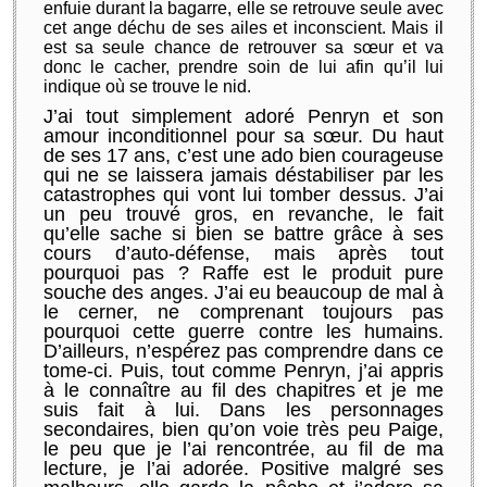
enfuie durant la bagarre, elle se retrouve seule avec
cet ange déchu de
ses ailes et inconscient
. Mais
il
est sa seule
chance de retrouver sa sœur et va
donc le cacher, prendre soin de lui afin qu’il lui
indique où se trouve le nid.
J’ai tout simplement adoré
Penryn
et son
amour inconditionnel pour sa sœur. Du haut
de ses 17 ans, c’est une
ado
bien courageuse
qui ne se laissera jamais déstabiliser par les
catastrophes qui vont lui tomber dessus. J’ai
un peu trouvé gros, en revanche, le fait
qu’elle sache si bien se battre grâce à ses
cours d’auto-
défense, mais après
tout
pourquoi pas ?
Raffe
est le produit pure
souche des anges. J’ai eu beaucoup de mal
à
le
cerner, ne comprenant toujours pas
pourquoi cette guerre contre les humains.
D’ailleurs, n’espérez pas comprendre dans ce
tome-ci. Puis, tout comme
Penryn,
j’ai appris
à le connaître au fil des chapitres et je me
suis
fait à lui
. Dans les personnages
secondaires, bien qu’on voie très peu
Paige,
le peu que je l’ai rencontrée
,
au fil de ma
lecture, je l’ai adorée. Positive malgré ses