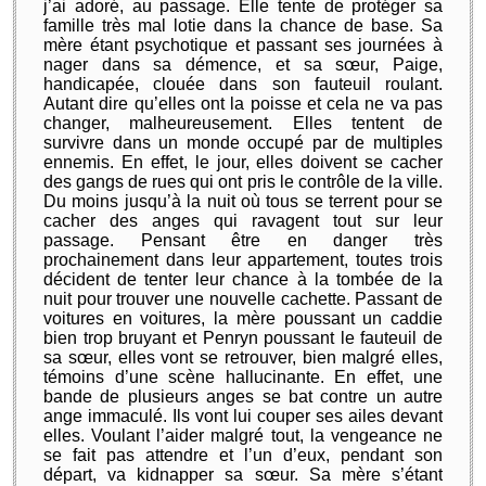
j’ai adoré, au passage. Elle tente de protéger sa
famille très mal lotie dans la chance de base. Sa
mère étant psychotique et passant ses journées à
nager dans sa démence, et sa sœur,
Paige,
handicapée, clouée dans son fauteuil roulant.
Autant dire qu’elles ont la
poisse
et cela ne va pas
changer
,
malheureusement. Elles tentent de
survivre dans un monde occupé par de multiples
ennemis. En effet, le jour, elles doivent se cacher
des gangs de rues qui ont pris le contrôle de la ville.
Du moins jusqu’à la nuit où tous se terrent pour se
cacher des anges qui ravagent tout sur leur
passage. Pensant être en danger très
prochainement dans leur appartement, toutes trois
décident de tenter leur chance
à la tombée
de la
nuit pour trouver une nouvelle cachette. Passant de
voitures en voitures, la mère poussant un caddie
bien trop bruyant et
Penryn
poussant le fauteuil de
sa sœur, elles vont se retrouver, bien malgré elles,
témoins d’une scène hallucinante. En effet, une
bande de plusieurs anges se bat contre un autre
ange immaculé. Ils vont lui couper ses ailes devant
elles. Voulant l’aider malgré tout, la vengeance ne
se fait pas attendre et l’un d’eux, pendant son
départ, va kidnapper sa sœur. Sa mère s’étant