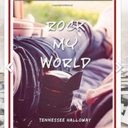
Bit-lit
Chick-lit
Dystopie
Fantastique
Fantasy
Manga
Science-fiction
Thriller
Young Adult
Chroniqueuse
Kprecieuse
Missy
Minikap
Rendez-vous littéraire
C’est lundi, que lisez-vous?