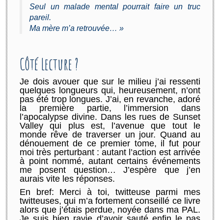
Seul un malade mental pourrait faire un truc
pareil.
Ma mère m’a retrouvée… »
Côté Lecture ?
Je dois avouer que sur le milieu j’ai ressenti
quelques longueurs qui, heureusement, n’ont
pas été trop longues. J’ai, en revanche, adoré
la première partie
,
l’immersion dans
l’apocalypse divine. Dans les rues de
Sunset
Valley qui plus est, l’avenue que tout le
monde rêve de traverser un jour
.
Quand au
dénouement de ce premier tome, il fut pour
moi très perturbant : autant l’action est arrivée
à point nommé, autant certains événements
me posent question… J’espère que j’en
aurais vite les réponses.
En bref
:
Merci à toi,
twitteuse
parmi
mes
twitteuses, qui m’a
fortement conseillé ce livre
alors que j’étais perdue, noyée dans ma PAL.
Je suis bien ravie d’avoir sauté enfin le
pas