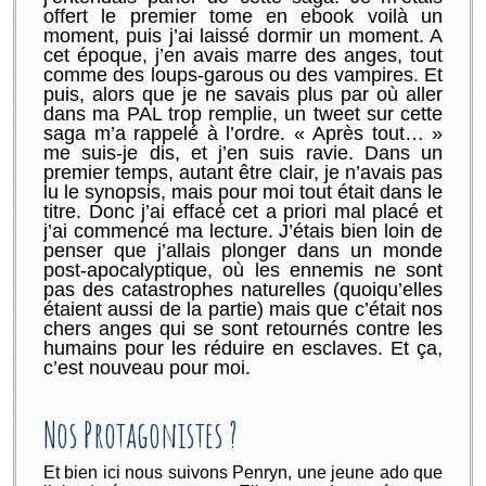
offert le premier tome en
ebook
voilà un
moment, puis j’ai laissé dormir un moment
. A
cet
époque, j’en avais marre des anges, tout
comme des loups-garous ou des vampires. Et
puis, alors que je ne savais plus par où aller
dans ma PAL trop remplie, un
tweet
sur cette
saga m’a rappelé à l’ordre. « Après tout… »
me suis-je dis, et j’en suis ravie. Dans un
premier temps, autant être clair, je n’avais pas
lu le synopsis, mais pour moi tout était dans le
titre. Donc j’ai effacé cet
a priori
mal placé et
j’ai commencé ma lecture. J’étais bien loin de
penser que j’allais plonger dans un monde
post-apocalyptique, où les ennemis ne sont
pas des catastrophes naturelles (quoiqu’elles
étaient aussi de la partie) mais que c’était nos
chers anges qui se sont retournés contre les
humains pour les réduire en esclaves. Et ça,
c’est nouveau pour moi.
Nos Protagonistes ?
Et bien ici nous suivons
Penryn,
une jeune
ado
que