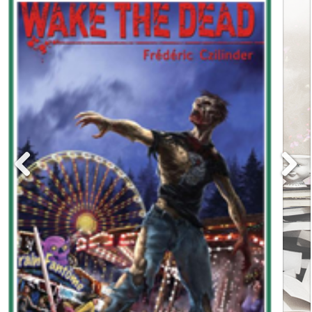
Bit-lit
Chick-lit
Dystopie
Fantastique
Fantasy
Manga
Science-fiction
Thriller
Young Adult
Chroniqueuse
Kprecieuse
Missy
Minikap
Rendez-vous littéraire
C’est lundi, que lisez-vous?