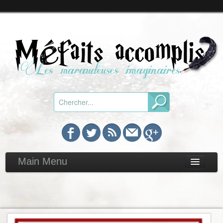
Main Menu
Chroniques
Toutes
Par genre