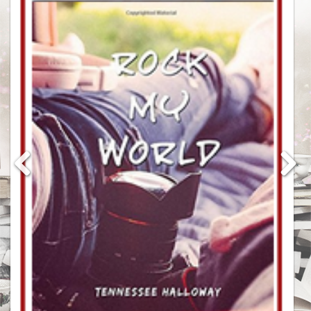
Bit-lit
Chick-lit
Dystopie
Fantastique
Fantasy
Manga
Science-fiction
Thriller
Young Adult
Chroniqueuse
Kprecieuse
Missy
Minikap
Rendez-vous littéraire
C’est lundi, que lisez-vous?