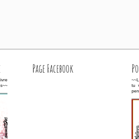
e
Page Facebook
Po
ivre
~~L
es~~
tu 
____________________
pe
__