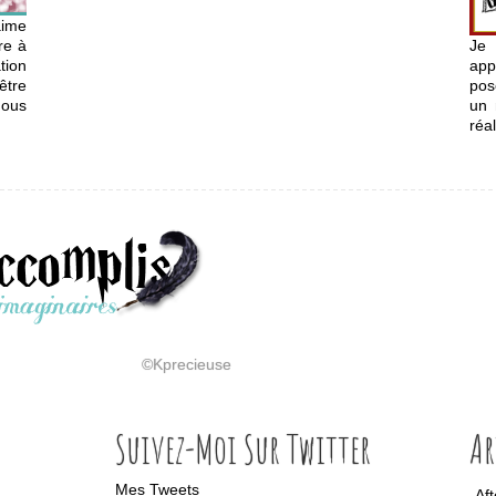
aime
re à
Je
tion
app
être
pos
nous
un 
réal
©Kprecieuse
Suivez-Moi Sur Twitter
Ar
Mes Tweets
Af