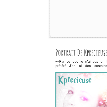
Portrait De Kprecieus
~~Par ce que je n'ai pas un l
préféré...J'en ai des centain
___________________________