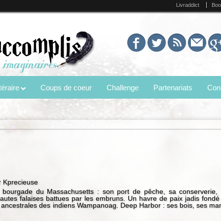
Livraddict
Boo
éraire
Coups de coeur
Challenge
Partenariats
Con
 Kprecieuse
 bourgade du Massachusetts : son port de pêche, sa conserverie,
hautes falaises battues par les embruns. Un havre de paix jadis fondé
es ancestrales des indiens Wampanoag. Deep Harbor : ses bois, ses mar