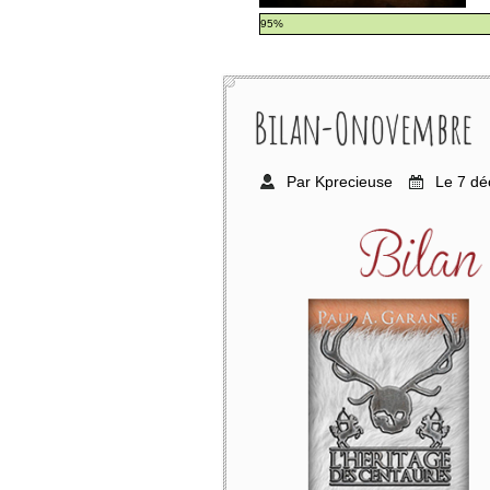
95%
Bilan-Onovembre
Par Kprecieuse
Le 7 d