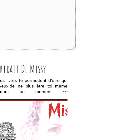
rtrait De Missy
es livres te permettent d'être qui
veux,de ne plus être toi même
ndant un moment ~~
_____________________________________________