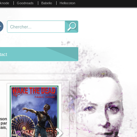
knode
Goodreads
Babelio
Hellocoton
tact
 son
 par
ais,